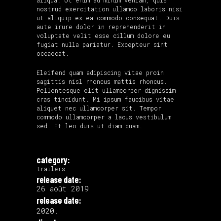
aliqua. Ut enim ad minim veniam, quis
nostrud exercitation ullamco laboris nisi
ut aliquip ex ea commodo consequat. Duis
aute irure dolor in reprehenderit in
voluptate velit esse cillum dolore eu
fugiat nulla pariatur. Excepteur sint
occaecat.
Eleifend quam adipiscing vitae proin
sagittis nisl rhoncus mattis rhoncus.
Pellentesque elit ullamcorper dignissim
cras tincidunt. Mi ipsum faucibus vitae
aliquet nec ullamcorper sit. Tempor
commodo ullamcorper a lacus vestibulum
sed. Et leo duis ut diam quam.
category:
trailers
release date:
26 août 2019
release date:
2020.